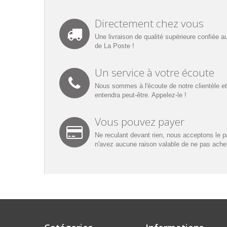
Directement chez vous
Une livraison de qualité supérieure confiée a
de La Poste !
Un service à votre écoute
Nous sommes à l'écoute de notre clientèle et
entendra peut-être. Appelez-le !
Vous pouvez payer
Ne reculant devant rien, nous acceptons le p
n'avez aucune raison valable de ne pas achet
A noter !
Il est inutile de nous faire parvenir vos
mesure de faire quoi que ce soit de nature à vous a