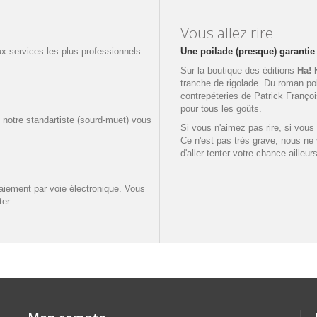
Vous allez rire
ux services les plus professionnels
Une poilade (presque) garantie
Sur la boutique des éditions
Ha! 
tranche de rigolade. Du roman po
contrepéteries de Patrick Françoi
pour tous les goûts.
 notre standartiste (sourd-muet) vous
Si vous n'aimez pas rire, si vous
Ce n'est pas très grave, nous ne 
d'aller tenter votre chance ailleu
aiement par voie électronique. Vous
er.
 manuscrits, nous ne sommes pas en
ider à éditer vos œuvres.